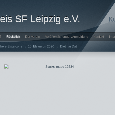
is SF Leipzig e.V.
Ku
6
Rückblick
Der Verein
Veröffentlichungen/Anmeldung
Kontakt
Imp
→
→
→
ühere Elstercons
15. Elstercon 2020
Dietmar Dath