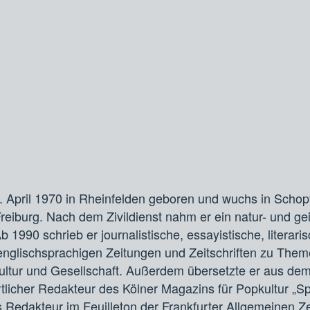
 April 1970 in Rheinfelden geboren und wuchs in Schop
Freiburg. Nach dem Zivildienst nahm er ein natur- und ge
b 1990 schrieb er journalistische, essayistische, literari
 englischsprachigen Zeitungen und Zeitschriften zu Them
kultur und Gesellschaft. Außerdem übersetzte er aus de
tlicher Redakteur des Kölner Magazins für Popkultur „S
s Redakteur im Feuilleton der Frankfurter Allgemeinen Z