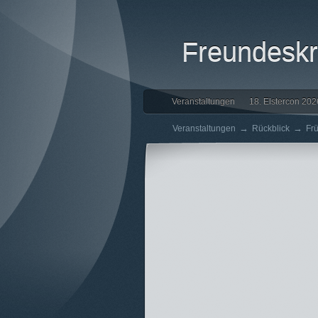
Freundeskre
Veranstaltungen
18. Elstercon 202
→
→
Veranstaltungen
Rückblick
Fr