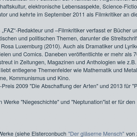
ftskultur, elektronische Lebensaspekte, Science-Ficti
tor und kehrte im September 2011 als Filmkritiker an di
s „FAZ“-Redakteur und –Filmkritiker verfasst er Bücher 
tischen und politischen Themen, darunter die Streitschri
 Rosa Luxemburg (2010). Auch als Dramatiker und Lyrike
ielen und Comics. Daneben veröffentlichte er mehr als 70
erstreut in Zeitungen, Magazinen und Anthologien wie z.B.
 liebt entlegene Themenfelder wie Mathematik und Metal
ilme, Kommunismus und Kino.
-Preis 2009 "Die Abschaffung der Arten" und 2013 für "P
n Werke "Niegeschichte" und "Neptunation"ist er für den
Werke (siehe Elsterconbuch
"Der gläserne Mensch"
von 